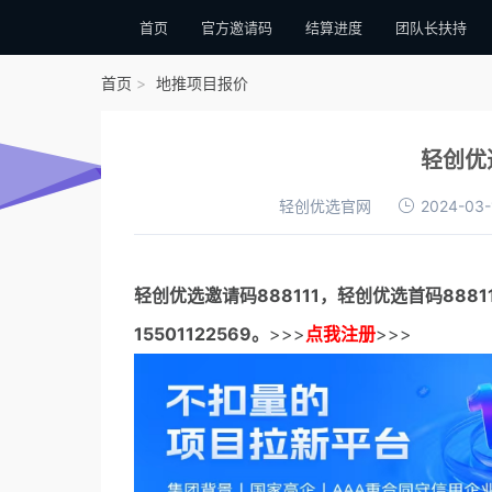
首页
官方邀请码
结算进度
团队长扶持
首页
地推项目报价
轻创优
轻创优选官网
2024-03-
轻创优选邀请码
888111，
轻创优选首码
888
15501122569。
>>>
点我注册
>>>