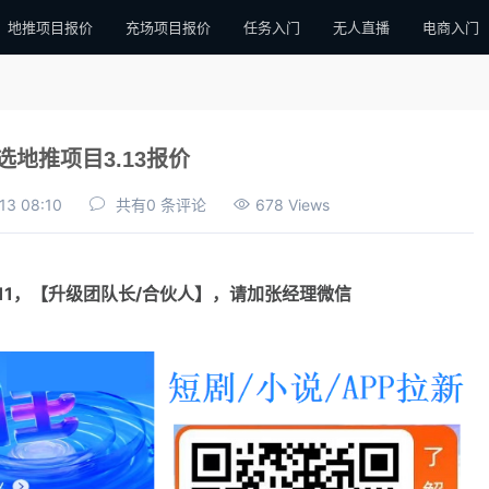
地推项目报价
充场项目报价
任务入门
无人直播
电商入门
选地推项目3.13报价
13 08:10
共有0 条评论
678 Views
111，【升级团队长/合伙人】，请加张经理微信