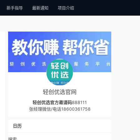
新手指导
最新通知
项目介绍
轻创优选官网
轻创优选官方邀请码
888111
张经理微信/电话18600361758
日历
搜索