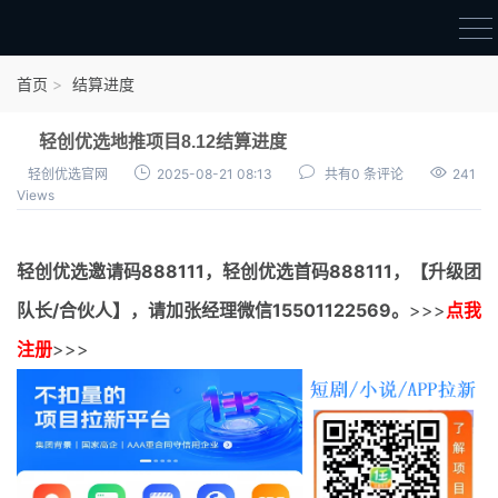
首页
首页
结算进度
官方邀请码
轻创优选地推项目8.12结算进度
结算进度
轻创优选官网
2025-08-21 08:13
共有0 条评论
241
Views
团队长扶持
地推项目报价
轻创优选邀请码
888111，
轻创优选首码
888111，【升级团
充场项目报价
队长/合伙人】，请加张经理微信15501122569。
>>>
点我
任务入门
注册
>>>
无人直播
电商入门
新手指导