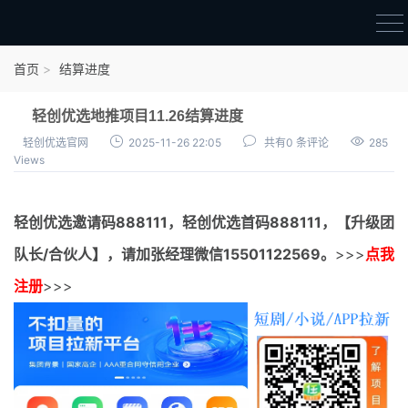
首页
首页
结算进度
官方邀请码
轻创优选地推项目11.26结算进度
结算进度
轻创优选官网
2025-11-26 22:05
共有0 条评论
285
Views
团队长扶持
地推项目报价
轻创优选邀请码
888111，
轻创优选首码
888111，【升级团
充场项目报价
队长/合伙人】，请加张经理微信15501122569。
>>>
点我
任务入门
注册
>>>
无人直播
电商入门
新手指导