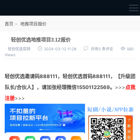
首页
首页
地推项目报价
官方邀请码
轻创优选地推项目3.12报价
结算进度
轻创优选官网
2024-03-12 11:28
共有0 条评论
560
Views
团队长扶持
地推项目报价
轻创优选邀请码
888111，
轻创优选首码
888111，【升级团
充场项目报价
队长/合伙人】，请加张经理微信15501122569。
>>>
点我
任务入门
注册
>>>
无人直播
电商入门
新手指导