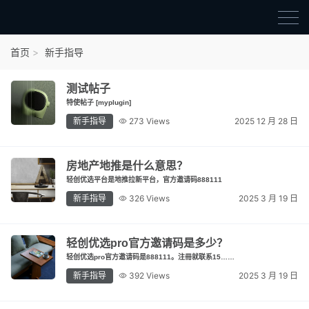
首页
首页
新手指导
官方邀请码
测试帖子
结算进度
特使帖子 [myplugin]
新手指导
273 Views
2025 12 月 28 日
团队长扶持
地推项目报价
房地产地推是什么意思？
轻创优选平台是地推拉新平台，官方邀请码888111
充场项目报价
新手指导
326 Views
2025 3 月 19 日
任务入门
无人直播
轻创优选pro官方邀请码是多少？
轻创优选pro官方邀请码是888111。注冊就联系15……
电商入门
新手指导
392 Views
2025 3 月 19 日
新手指导