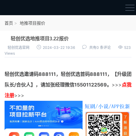
首页
首页
地推项目报价
官方邀请码
轻创优选地推项目3.22报价
结算进度
轻创优选官网
2024-03-22 19:36
共有0 条评论
523
Views
团队长扶持
地推项目报价
轻创优选邀请码
888111，
轻创优选首码
888111，【升级团
充场项目报价
队长/合伙人】，请加张经理微信15501122569。
>>>
点我
任务入门
注册
>>>
无人直播
电商入门
新手指导