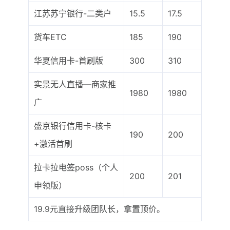
江苏苏宁银行-二类户
15.5
17.5
货车ETC
185
190
华夏信用卡-首刷版
300
310
实景无人直播—商家推
1980
1980
广
盛京银行信用卡-核卡
190
200
+激活首刷
拉卡拉电签poss（个人
200
201
申领版）
19.9元直接升级团队长，拿置顶价。