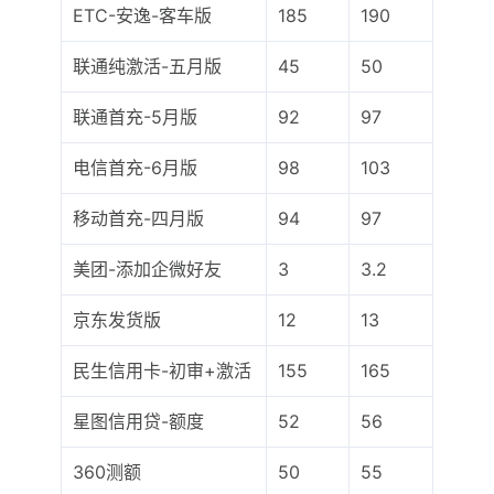
ETC-安逸-客车版
185
190
联通纯激活-五月版
45
50
联通首充-5月版
92
97
电信首充-6月版
98
103
移动首充-四月版
94
97
美团-添加企微好友
3
3.2
京东发货版
12
13
民生信用卡-初审+激活
155
165
星图信用贷-额度
52
56
360测额
50
55