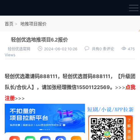
首页
首页
地推项目报价
官方邀请码
轻创优选地推项目6.2报价
结算进度
轻创优选官网
2024-06-02 10:26
共有0 条评论
475
Views
团队长扶持
地推项目报价
轻创优选邀请码
888111，
轻创优选首码
888111，【升级团
充场项目报价
队长/合伙人】，请加张经理微信15501122569。
>>>
点我
任务入门
注册
>>>
无人直播
电商入门
新手指导