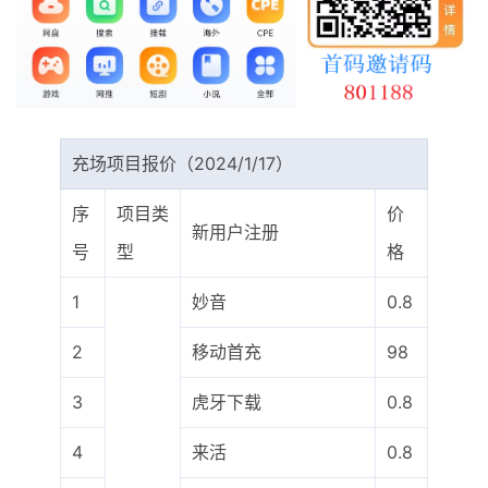
最新通知
项目介绍
充场项目报价（2024/1/17）
序
项目类
价
新用户注册
号
型
格
1
妙音
0.8
2
移动首充
98
3
虎牙下载
0.8
4
来活
0.8