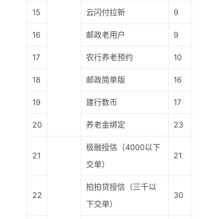
15
云闪付拉新
9
16
邮政老用户
9
17
农行养老预约
10
18
邮政简单版
16
19
建行数币
17
20
养老金绑定
23
极融授信（4000以下
21
21
交单）
拍拍贷授信（三千以
22
30
下交单）