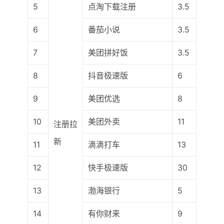
5
点淘下载注册
3.5
6
番茄小说
3.5
7
美团拼好饭
3.5
8
抖音极速版
6
9
美团优选
8
10
美团外卖
11
注册拉
新
11
滴滴打车
13
12
快手极速版
30
13
渤海银行
5
14
有你财来
9