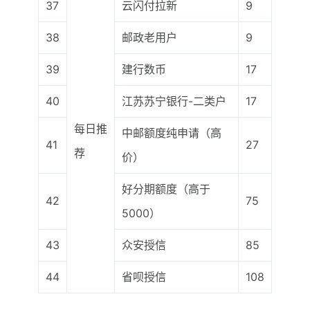
37
云闪付拉新
9
38
邮政老用户
9
39
建行数币
17
40
江苏苏宁银行-二类户
17
每日推
中邮额度纯申请（高
41
27
荐
价）
好分期额度（高于
42
75
5000）
43
众安授信
85
44
省呗授信
108