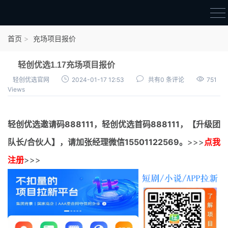
首页
首页
充场项目报价
官方邀请码
轻创优选1.17充场项目报价
结算进度
轻创优选官网
2024-01-17 12:53
共有0 条评论
751
Views
团队长扶持
地推项目报价
轻创优选邀请码
888111，
轻创优选首码
888111，【升级团
充场项目报价
队长/合伙人】，请加张经理微信15501122569。
>>>
点我
任务入门
注册
>>>
无人直播
电商入门
新手指导