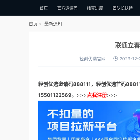
首页
官方邀请码
结算进度
团队长扶持
首页
最新通知
联通立春
轻创优选官网
2023-12-
轻创优选邀请码
888111，
轻创优选首码
888
15501122569。
>>>
点我注册
>>>