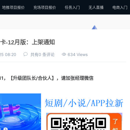
地推项目报价
充场项目报价
任务入门
无人直播
电商入门
卡-12月版：上架通知
25 08:20
共有0 条评论
634 Views
111，【升级团队长/合伙人】，请加张经理微信