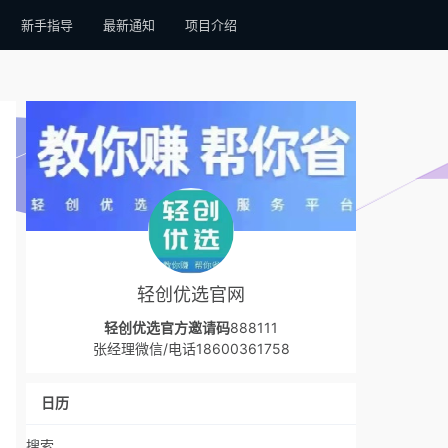
新手指导
最新通知
项目介绍
轻创优选官网
轻创优选官方邀请码
888111
张经理微信/电话18600361758
日历
搜索