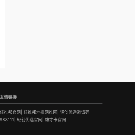
友情链接
任推邦官网
|
任推邦地推网推网
|
轻创优选邀请码
888111
|
轻创优选官网
|
雄才卡官网