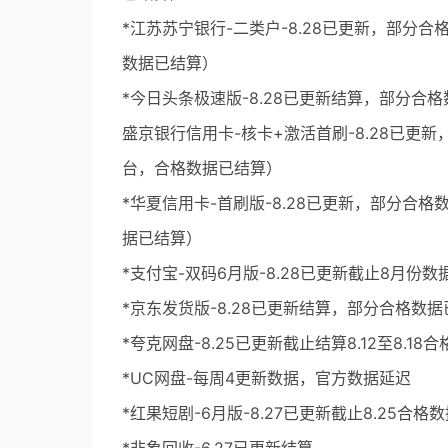
*江苏苏宁银行-二类户-8.28已更新，部分合
数据已结算）
*今日头条极速版-8.28已更新结算，部分合
盛京银行信用卡-核卡+激活首刷-8.28已更新
台，合格数据已结算）
*华夏信用卡-首刷版-8.28已更新，部分合格
据已结算）
*支付宝-双码6月版-8.28已更新截止8月份数
*京东发货版-8.28已更新结算，部分合格数
*夸克网盘-8.25已更新截止结算8.12至8.1
*UC网盘-每周4更新数据，官方数据延迟
*红果短剧-6月版-8.27已更新截止8.25合格