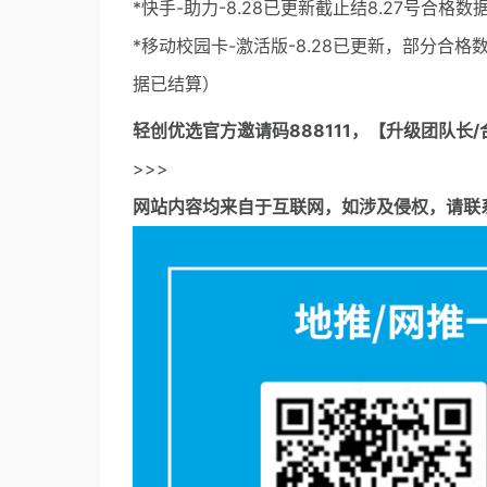
*快手-助力-8.28已更新截止结8.27号合格数
*移动校园卡-激活版-8.28已更新，部分合格
据已结算）
轻创优选官方邀请码
888111，【升级团队长/
>>>
网站内容均来自于互联网，如涉及侵权，请联系53