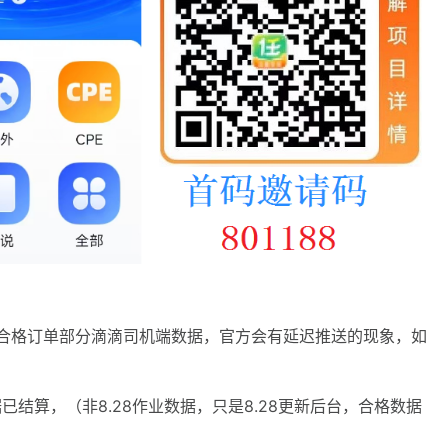
结算合格订单部分滴滴司机端数据，官方会有延迟推送的现象，如
据已结算，（非8.28作业数据，只是8.28更新后台，合格数据