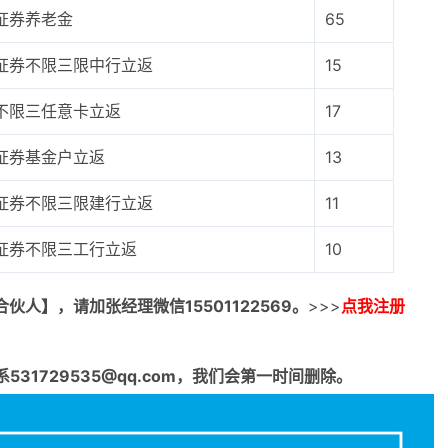
证券养老金
65
证券不限三限中行立返
15
不限三任意卡立返
17
证券基金户立返
13
证券不限三限建行立返
11
证券不限三工行立返
10
合伙人】，请加张经理微信15501122569。
>>>
点我注册
1729535@qq.com，我们会第一时间删除。