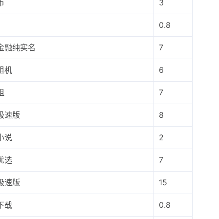
币
3
0.8
金融纯实名
7
租机
6
租
7
极速版
8
小说
2
优选
7
极速版
15
下载
0.8