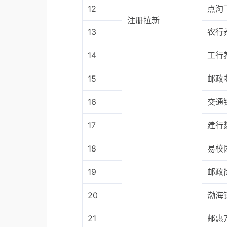
12
点淘
注册拉新
13
农行
14
工行
15
邮政
16
交通
17
建行
18
易校
19
邮政
20
渤海
21
邮惠