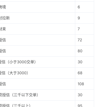
跨境
6
付拉新
9
财来
7
授信
72
授信
80
0授信（小于3000交单）
30
授信（大于3000）
68
授信
108
贷授信（三千以下交单）
30
贷授信（三千以上）
95