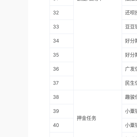
32
还呗
33
豆豆
34
好分
35
好分
36
广发
37
民生
38
趣骏
39
小粟
押金任务
40
小粟