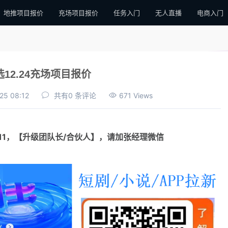
地推项目报价
充场项目报价
任务入门
无人直播
电商入门
12.24充场项目报价
25 08:12
共有0 条评论
671 Views
111，【升级团队长/合伙人】，请加张经理微信