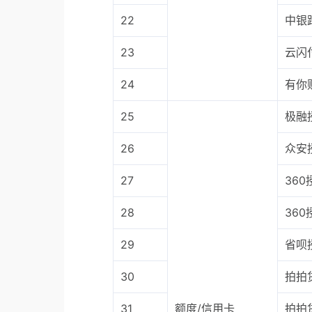
22
中银
23
云闪
24
有你
25
极融
26
众安
27
36
28
360
29
省呗
30
拍拍
31
额度/信用卡
拍拍