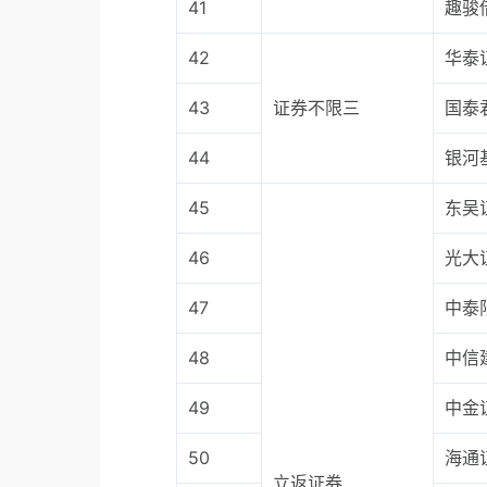
41
趣骏
42
华泰
43
证券不限三
国泰
44
银河
45
东吴
46
光大
47
中泰
48
中信
49
中金
50
海通
立返证券