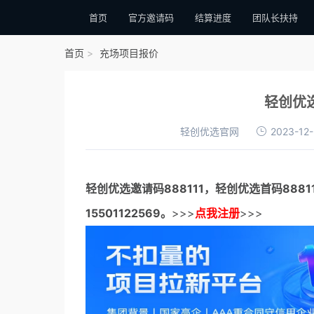
首页
官方邀请码
结算进度
团队长扶持
首页
充场项目报价
轻创优选
轻创优选官网
2023-12-
轻创优选邀请码
888111，
轻创优选首码
888
15501122569。
>>>
点我注册
>>>