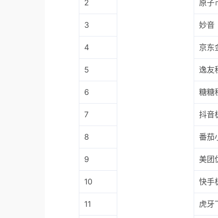
2
原子
3
妙音
4
京东
5
逸友
6
糖糖
7
抖音
8
番茄
9
美团
10
快手
11
虎牙