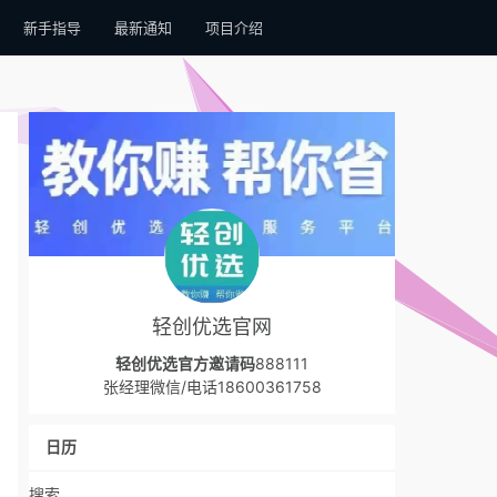
新手指导
最新通知
项目介绍
轻创优选官网
轻创优选官方邀请码
888111
张经理微信/电话18600361758
日历
搜索