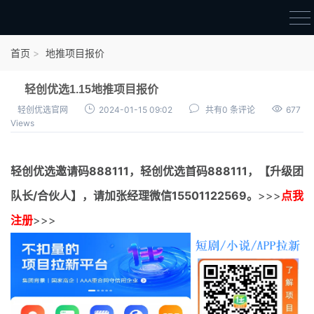
首页
首页
地推项目报价
官方邀请码
轻创优选1.15地推项目报价
结算进度
轻创优选官网
2024-01-15 09:02
共有0 条评论
677
Views
团队长扶持
地推项目报价
轻创优选邀请码
888111，
轻创优选首码
888111，【升级团
充场项目报价
队长/合伙人】，请加张经理微信15501122569。
>>>
点我
任务入门
注册
>>>
无人直播
电商入门
新手指导