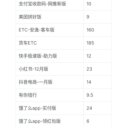
支付宝收款码-网推新版
10
美团拼好饭
9
ETC-安逸-客车版
160
货车ETC
185
快手极速版-助力版
12
小红书-12月版
23
抖音电商-一月版
14
有你钱行
9.5
饿了么app-实付版
24
饿了么app-领红包版
6