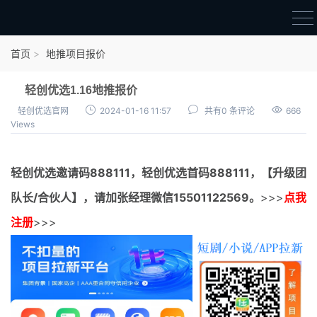
首页
首页
地推项目报价
官方邀请码
轻创优选1.16地推报价
结算进度
轻创优选官网
2024-01-16 11:57
共有0 条评论
666
Views
团队长扶持
地推项目报价
轻创优选邀请码
888111，
轻创优选首码
888111，【升级团
充场项目报价
队长/合伙人】，请加张经理微信15501122569。
>>>
点我
任务入门
注册
>>>
无人直播
电商入门
新手指导