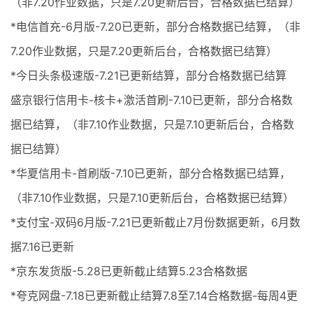
（非7.20作业数据，只是7.20更新后台，合格数据已结算）
*电信首充-6月版-7.20已更新，部分合格数据已结算，（非
7.20作业数据，只是7.20更新后台，合格数据已结算）
*今日头条极速版-7.21已更新结算，部分合格数据已结算
盛京银行信用卡-核卡+激活首刷-7.10已更新，部分合格数
据已结算，（非7.10作业数据，只是7.10更新后台，合格数
据已结算）
*华夏信用卡-首刷版-7.10已更新，部分合格数据已结算，
（非7.10作业数据，只是7.10更新后台，合格数据已结算）
*支付宝-双码6月版-7.21已更新截止7月份数据更新，6月数
据7.16已更新
*京东发货版-5.28已更新截止结算5.23合格数据
*夸克网盘-7.18已更新截止结算7.8至7.14合格数据-每周4更