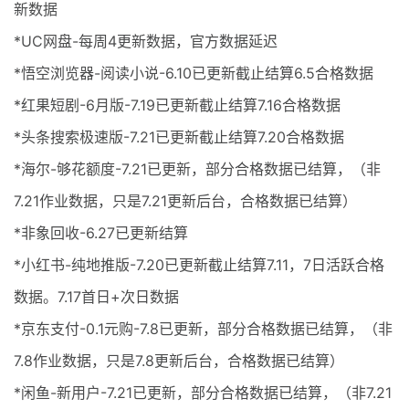
新数据
*UC网盘-每周4更新数据，官方数据延迟
*悟空浏览器-阅读小说-6.10已更新截止结算6.5合格数据
*红果短剧-6月版-7.19已更新截止结算7.16合格数据
*头条搜索极速版-7.21已更新截止结算7.20合格数据
*海尔-够花额度-7.21已更新，部分合格数据已结算，（非
7.21作业数据，只是7.21更新后台，合格数据已结算）
*非象回收-6.27已更新结算
*小红书-纯地推版-7.20已更新截止结算7.11，7日活跃合格
数据。7.17首日+次日数据
*京东支付-0.1元购-7.8已更新，部分合格数据已结算，（非
7.8作业数据，只是7.8更新后台，合格数据已结算）
*闲鱼-新用户-7.21已更新，部分合格数据已结算，（非7.21