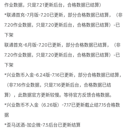
作业数据，只是7.21更新后台，合格数据已结算）
*联通首充-7月版-7.20已更新，部分合格数据已结算，（非
7.20作业数据，只是7.20更新后台，合格数据已结算）-已
下架
联通首充-6月版-7.20已更新，部分合格数据已结算，（非
7.20作业数据，只是7.20更新后台，合格数据已结算）-已
下架
*兴业数币入金-6.24版-7.16已更新，部分合格数据已结算，
（非7.16作业数据，只是7.16更新后台，合格数据已结
算），此数据官方更新较慢。等待官方反馈合格数据。
*兴业数币不入金（6.26版）-7.17已更新截止结7.15合格数
据
*歪马送酒-加企微-7.5后台已更新结算