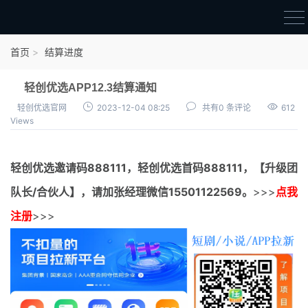
首页
首页
结算进度
官方邀请码
轻创优选APP12.3结算通知
结算进度
轻创优选官网
2023-12-04 08:25
共有0 条评论
612
Views
团队长扶持
地推项目报价
轻创优选邀请码
888111，
轻创优选首码
888111，【升级团
充场项目报价
队长/合伙人】，请加张经理微信15501122569。
>>>
点我
任务入门
注册
>>>
无人直播
电商入门
新手指导