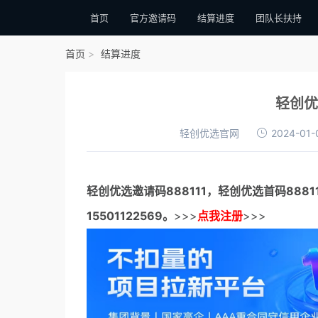
首页
官方邀请码
结算进度
团队长扶持
首页
结算进度
轻创优
轻创优选官网
2024-01-
轻创优选邀请码
888111，
轻创优选首码
888
15501122569。
>>>
点我注册
>>>