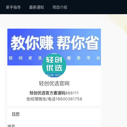
新手指导
最新通知
项目介绍
轻创优选官网
轻创优选官方邀请码
888111
张经理微信/电话18600361758
日历
搜索