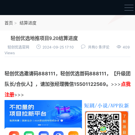
首页
首页
结算进度
官方邀请码
轻创优选地推项目9.20结算进度
结算进度
轻创优选官网
2024-09-25 17:10
共有0 条评论
409
Views
团队长扶持
地推项目报价
轻创优选邀请码
888111，
轻创优选首码
888111，【升级团
充场项目报价
队长/合伙人】，请加张经理微信15501122569。
>>>
点我
任务入门
注册
>>>
无人直播
电商入门
新手指导