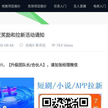
地推项目报价
充场项目报价
任务入门
无人直播
电商入门
豆奖励和拉新活动通知
29 08:48
共有0 条评论
783 Views
111，【升级团队长/合伙人】，请加张经理微信