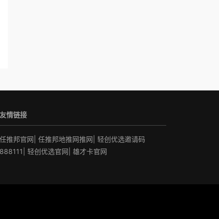
友情链接
任推邦官网
|
任推邦地推网推网
|
轻创优选邀请码
888111
|
轻创优选官网
|
雄才卡官网