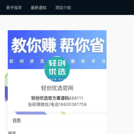
新手指导
最新通知
项目介绍
轻创优选官网
轻创优选官方邀请码
888111
张经理微信/电话18600361758
日历
搜索