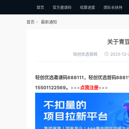
首页
官方邀请码
结算进度
团队长扶持
首页
最新通知
关于青
轻创优选官网
2023-12-
轻创优选邀请码
888111，
轻创优选首码
888
15501122569。
>>>
点我注册
>>>