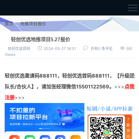
首页
首页
地推项目报价
官方邀请码
轻创优选地推项目5.27报价
结算进度
轻创优选官网
2024-05-27 16:31
共有0 条评论
591
Views
团队长扶持
地推项目报价
轻创优选邀请码
888111，
轻创优选首码
888111，【升级团
充场项目报价
队长/合伙人】，请加张经理微信15501122569。
>>>
点我
任务入门
注册
>>>
无人直播
电商入门
新手指导