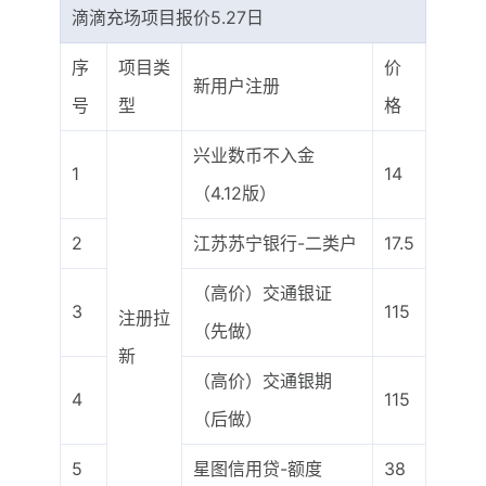
滴滴充场项目报价5.27日
序
项目类
价
新用户注册
号
型
格
兴业数币不入金
1
14
（4.12版）
2
江苏苏宁银行-二类户
17.5
（高价）交通银证
3
115
注册拉
（先做）
新
（高价）交通银期
4
115
（后做）
5
星图信用贷-额度
38