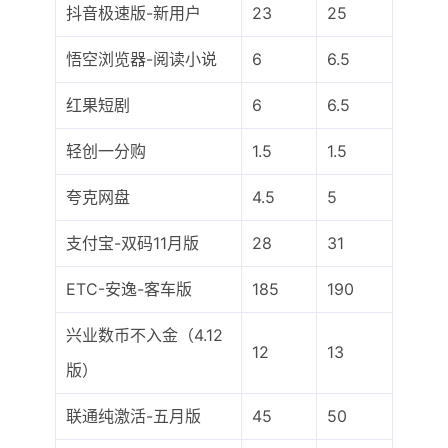
抖音极速版-新用户
23
25
悟空浏览器-阅读小说
6
6.5
红果短剧
6
6.5
轻创一分购
1.5
1.5
夸克网盘
4.5
5
支付宝-双码11月版
28
31
ETC-安逸-客车版
185
190
兴业数币不入金（4.12
12
13
版）
联通纯激活-五月版
45
50