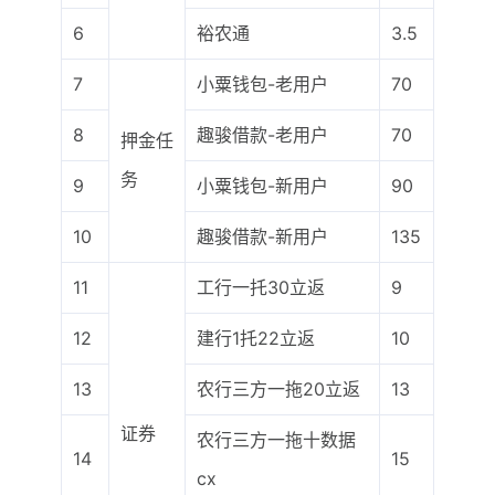
6
裕农通
3.5
7
小粟钱包-老用户
70
8
趣骏借款-老用户
70
押金任
务
9
小粟钱包-新用户
90
10
趣骏借款-新用户
135
11
工行一托30立返
9
12
建行1托22立返
10
13
农行三方一拖20立返
13
证券
农行三方一拖十数据
14
15
cx