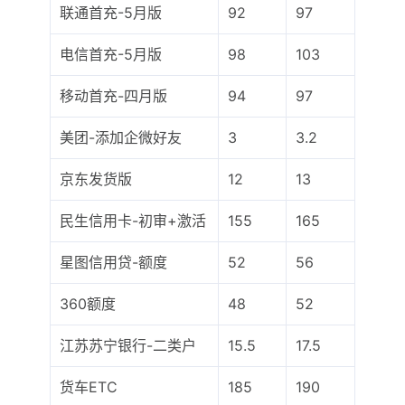
联通首充-5月版
92
97
电信首充-5月版
98
103
移动首充-四月版
94
97
美团-添加企微好友
3
3.2
京东发货版
12
13
民生信用卡-初审+激活
155
165
星图信用贷-额度
52
56
360额度
48
52
江苏苏宁银行-二类户
15.5
17.5
货车ETC
185
190