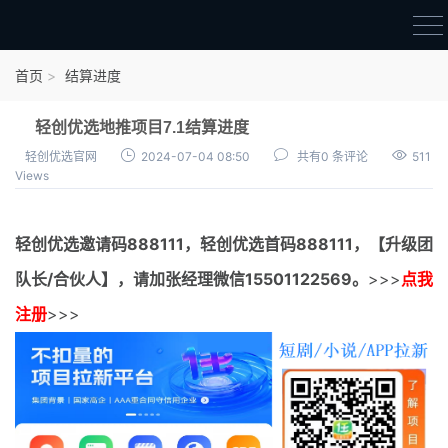
首页
首页
结算进度
官方邀请码
轻创优选地推项目7.1结算进度
结算进度
轻创优选官网
2024-07-04 08:50
共有0 条评论
511
Views
团队长扶持
地推项目报价
轻创优选邀请码
888111，
轻创优选首码
888111，【升级团
充场项目报价
队长/合伙人】，请加张经理微信15501122569。
>>>
点我
任务入门
注册
>>>
无人直播
电商入门
新手指导