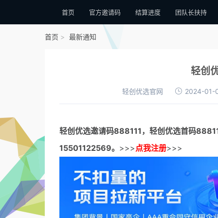
首页
官方邀请码
结算进度
团队长扶持
首页
最新通知
轻创
轻创优选官网
2024-01-
轻创优选邀请码
888111，
轻创优选首码
888
15501122569。
>>>
点我注册
>>>