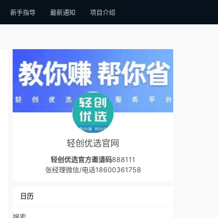
新手指导
最新通知
项目介绍
轻创优选官网
轻创优选官方邀请码
888111
张经理微信/电话18600361758
日历
搜索