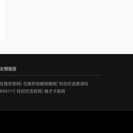
友情链接
任推邦官网
|
任推邦地推网推网
|
轻创优选邀请码
888111
|
轻创优选官网
|
雄才卡官网