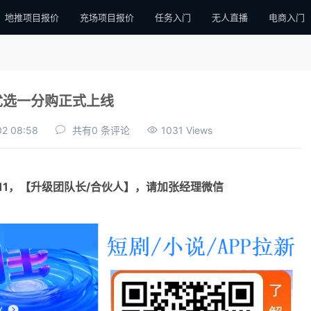
地推项目报价
充场项目报价
任务入门
无人直播
电商入门
优选一分购正式上线
02 08:58
共有0 条评论
1031 Views
111，【升级团队长/合伙人】，请加张经理微信