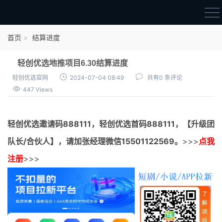
首页
首页
结算进度
官方邀请码
轻创优选地推项目6.30结算进度
结算进度
轻创优选官网
2024-07-04 08:49
共有0 条评论
447 Views
团队长扶持
地推项目报价
轻创优选邀请码
888111，
轻创优选首码
888111，【升级团
充场项目报价
队长/合伙人】，请加张经理微信15501122569。
>>>
点我
任务入门
注册
>>>
无人直播
电商入门
新手指导