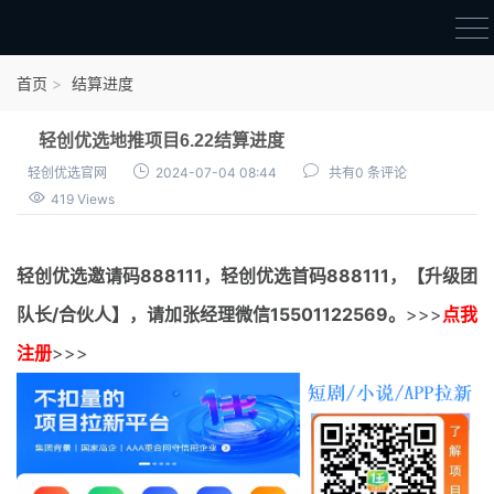
首页
首页
结算进度
官方邀请码
轻创优选地推项目6.22结算进度
结算进度
轻创优选官网
2024-07-04 08:44
共有0 条评论
419 Views
团队长扶持
地推项目报价
轻创优选邀请码
888111，
轻创优选首码
888111，【升级团
充场项目报价
队长/合伙人】，请加张经理微信15501122569。
>>>
点我
任务入门
注册
>>>
无人直播
电商入门
新手指导