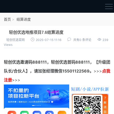
首页
首页
结算进度
官方邀请码
轻创优选地推项目7.6结算进度
结算进度
轻创优选官网
2025-07-15 11:16
共有0 条评论
239
Views
团队长扶持
地推项目报价
轻创优选邀请码
888111，
轻创优选首码
888111，【升级团
充场项目报价
队长/合伙人】，请加张经理微信15501122569。
>>>
点我
任务入门
注册
>>>
无人直播
电商入门
新手指导