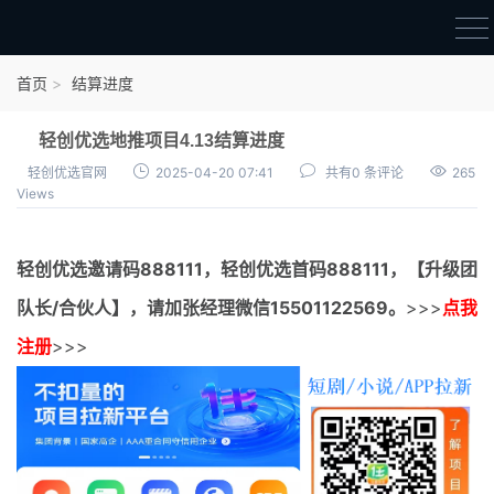
首页
首页
结算进度
官方邀请码
轻创优选地推项目4.13结算进度
结算进度
轻创优选官网
2025-04-20 07:41
共有0 条评论
265
Views
团队长扶持
地推项目报价
轻创优选邀请码
888111，
轻创优选首码
888111，【升级团
充场项目报价
队长/合伙人】，请加张经理微信15501122569。
>>>
点我
任务入门
注册
>>>
无人直播
电商入门
新手指导