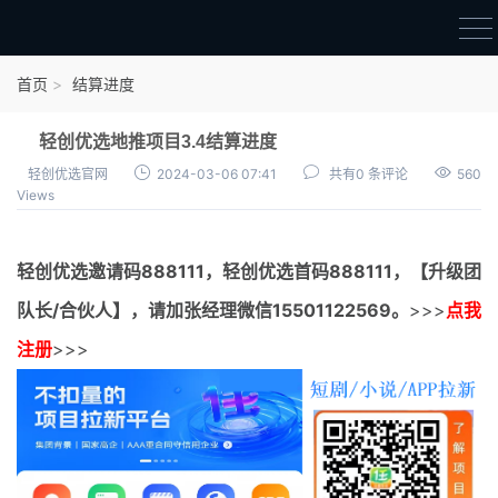
首页
首页
结算进度
官方邀请码
轻创优选地推项目3.4结算进度
结算进度
轻创优选官网
2024-03-06 07:41
共有0 条评论
560
Views
团队长扶持
地推项目报价
轻创优选邀请码
888111，
轻创优选首码
888111，【升级团
充场项目报价
队长/合伙人】，请加张经理微信15501122569。
>>>
点我
任务入门
注册
>>>
无人直播
电商入门
新手指导