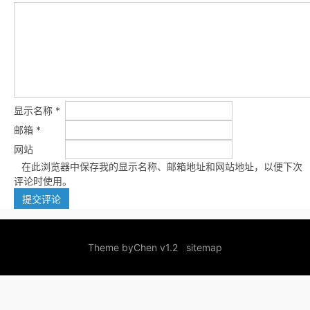
显示名称
*
邮箱
*
网站
在此浏览器中保存我的显示名称、邮箱地址和网站地址，以便下次
评论时使用。
Theme by
Chen v1.2
sitemap