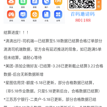
最新通知
项目介绍
结算进度！！！
*滴滴出行-司机端—已结算至5.18数据已结算合格订单部分
滴滴司机端数据，官方会有延迟推送的现象，如已跑满5单
但未结算，请耐心等待
*美团-添加企微好友-已结算-3.28已更新截止结算3.22合格
数据-后台无新数据新增
*星图信用贷-额度-5.18已更新，部分合格数据已结算，
（非5.18作业数据，只是5.18更新后台，合格数据已结算）
*江苏苏宁银行-二类户-5.18已更新，部分合格数据已结