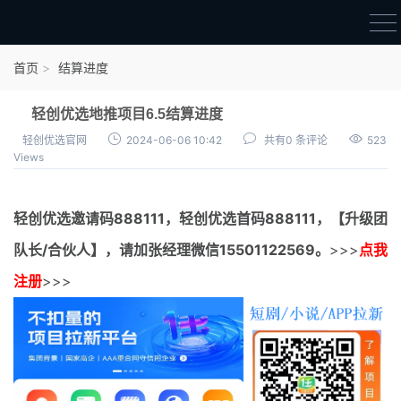
首页
首页
结算进度
官方邀请码
轻创优选地推项目6.5结算进度
结算进度
轻创优选官网
2024-06-06 10:42
共有0 条评论
523
Views
团队长扶持
地推项目报价
轻创优选邀请码
888111，
轻创优选首码
888111，【升级团
充场项目报价
队长/合伙人】，请加张经理微信15501122569。
>>>
点我
任务入门
注册
>>>
无人直播
电商入门
新手指导