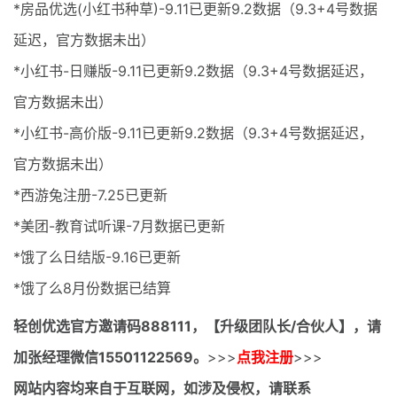
*房品优选(小红书种草)-9.11已更新9.2数据（9.3+4号数据
延迟，官方数据未出）
*小红书-日赚版-9.11已更新9.2数据（9.3+4号数据延迟，
官方数据未出）
*小红书-高价版-9.11已更新9.2数据（9.3+4号数据延迟，
官方数据未出）
*西游兔注册-7.25已更新
*美团-教育试听课-7月数据已更新
*饿了么日结版-9.16已更新
*饿了么8月份数据已结算
轻创优选官方邀请码
888111，【升级团队长/合伙人】，请
加张经理微信15501122569。
>>>
点我注册
>>>
网站内容均来自于互联网，如涉及侵权，请联系