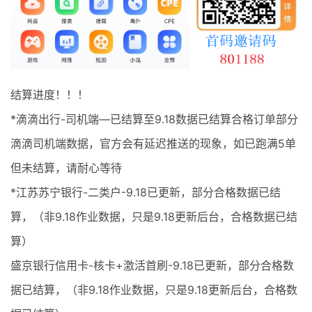
最新通知
项目介绍
结算进度！！！
*滴滴出行-司机端—已结算至9.18数据已结算合格订单部分
滴滴司机端数据，官方会有延迟推送的现象，如已跑满5单
但未结算，请耐心等待
*江苏苏宁银行-二类户-9.18已更新，部分合格数据已结
算，（非9.18作业数据，只是9.18更新后台，合格数据已结
算）
盛京银行信用卡-核卡+激活首刷-9.18已更新，部分合格数
据已结算，（非9.18作业数据，只是9.18更新后台，合格数