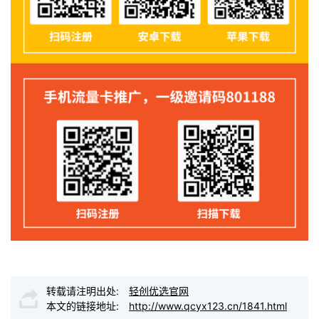
转载请注明出处:
轻创优选官网
本文的链接地址:
http://www.qcyx123.cn/1841.html