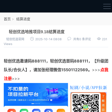
首页
首页
结算进度
官方邀请码
轻创优选地推项目9.18结算进度
结算进度
轻创优选官网
2025-10-14 08:08
共有0 条评论
231
Views
团队长扶持
地推项目报价
轻创优选邀请码
888111，
轻创优选首码
888111，【升级团
充场项目报价
队长/合伙人】，请加张经理微信15501122569。
>>>
点我
任务入门
注册
>>>
无人直播
电商入门
新手指导