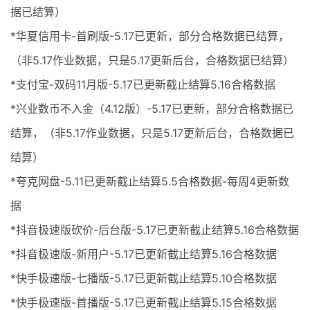
据已结算）
*华夏信用卡-首刷版-5.17已更新，部分合格数据已结算，
（非5.17作业数据，只是5.17更新后台，合格数据已结算）
*支付宝-双码11月版-5.17已更新截止结算5.16合格数据
*兴业数币不入金（4.12版）-5.17已更新，部分合格数据已
结算，（非5.17作业数据，只是5.17更新后台，合格数据已
结算）
*夸克网盘-5.11已更新截止结算5.5合格数据-每周4更新数
据
*抖音极速版砍价-后台版-5.17已更新截止结算5.16合格数据
*抖音极速版-新用户-5.17已更新截止结算5.16合格数据
*快手极速版-七播版-5.17已更新截止结算5.10合格数据
*快手极速版-首播版-5.17已更新截止结算5.15合格数据