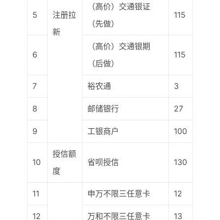
（高价）交通银证
5
注册拉
115
（先做）
新
（高价）交通银期
6
115
（后做）
7
裕农通
3
8
邮储银行
27
9
工银商户
100
授信额
10
省呗授信
130
度
11
申万不限三任意卡
12
12
万和不限三任意卡
13