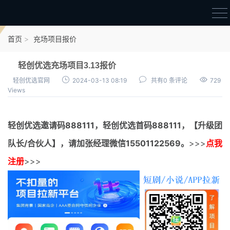
首页
首页
充场项目报价
官方邀请码
轻创优选充场项目3.13报价
结算进度
轻创优选官网
2024-03-13 08:19
共有0 条评论
729
Views
团队长扶持
地推项目报价
轻创优选邀请码
888111，
轻创优选首码
888111，【升级团
充场项目报价
队长/合伙人】，请加张经理微信15501122569。
>>>
点我
任务入门
注册
>>>
无人直播
电商入门
新手指导