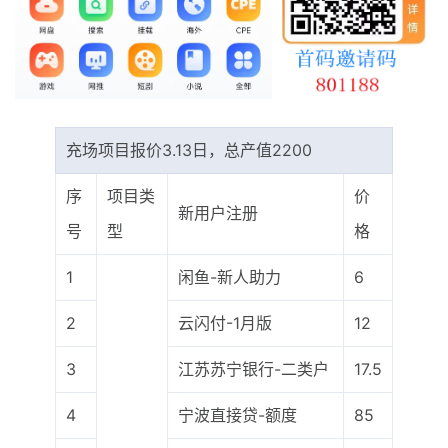
最新通知
项目介绍
充场项目报价3.13日，总产值2200
序
项目类
价
新用户注册
号
型
格
1
闲鱼-新人助力
6
2
云闪付-1月版
12
3
江苏苏宁银行-二类户
17.5
4
宁波直接贷-额度
85