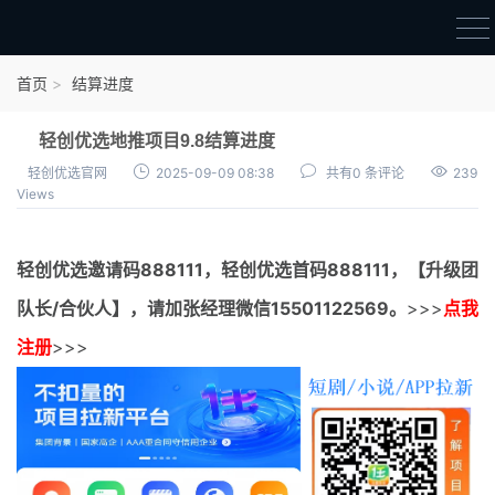
首页
首页
结算进度
官方邀请码
轻创优选地推项目9.8结算进度
结算进度
轻创优选官网
2025-09-09 08:38
共有0 条评论
239
Views
团队长扶持
地推项目报价
轻创优选邀请码
888111，
轻创优选首码
888111，【升级团
充场项目报价
队长/合伙人】，请加张经理微信15501122569。
>>>
点我
任务入门
注册
>>>
无人直播
电商入门
新手指导