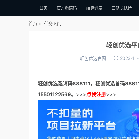
首页
官方邀请码
结算进度
团队长扶持
首页
任务入门
轻创优选平
轻创优选官网
2023-11-
轻创优选邀请码
888111，
轻创优选首码
888
15501122569。
>>>
点我注册
>>>