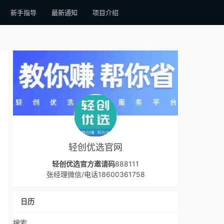
新手指导
最新通知
项目介绍
轻创优选官网
轻创优选官方邀请码
888111
张经理微信/电话18600361758
日历
搜索