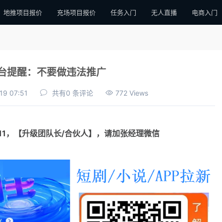
地推项目报价
充场项目报价
任务入门
无人直播
电商入门
台提醒：不要做违法推广
19 07:51
共有0 条评论
772 Views
111，【升级团队长/合伙人】，请加张经理微信