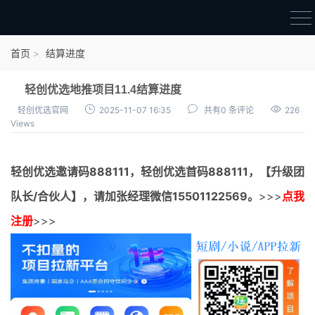
首页
首页
结算进度
官方邀请码
轻创优选地推项目11.4结算进度
结算进度
轻创优选官网
2025-11-07 16:35
共有0 条评论
226
Views
团队长扶持
地推项目报价
轻创优选邀请码
888111，
轻创优选首码
888111，【升级团
充场项目报价
队长/合伙人】，请加张经理微信15501122569。
>>>
点我
任务入门
注册
>>>
无人直播
电商入门
新手指导