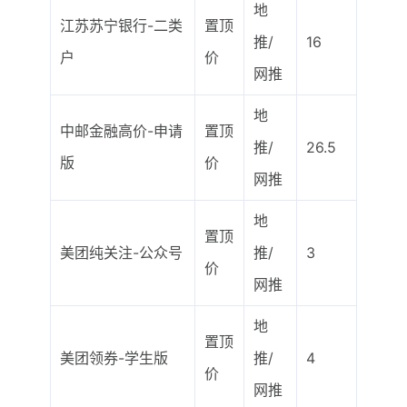
地
江苏苏宁银行-二类
置顶
推/
16
户
价
网推
地
中邮金融高价-申请
置顶
推/
26.5
版
价
网推
地
置顶
美团纯关注-公众号
推/
3
价
网推
地
置顶
美团领券-学生版
推/
4
价
网推