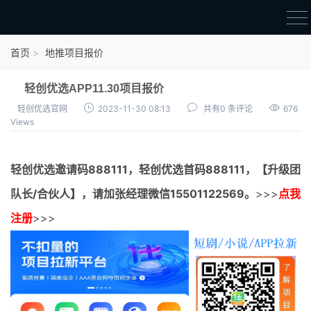
首页
首页
地推项目报价
官方邀请码
轻创优选APP11.30项目报价
结算进度
轻创优选官网
2023-11-30 08:13
共有0 条评论
676
Views
团队长扶持
地推项目报价
轻创优选邀请码
888111，
轻创优选首码
888111，【升级团
充场项目报价
队长/合伙人】，请加张经理微信15501122569。
>>>
点我
任务入门
注册
>>>
无人直播
电商入门
新手指导