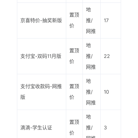
地
置顶
京喜特价-抽奖新版
推/
17
价
网推
地
置顶
支付宝-双码11月版
推/
22
价
网推
地
支付宝收款码-网推
置顶
推/
10
版
价
网推
地
置顶
滴滴-学生认证
推/
3
价