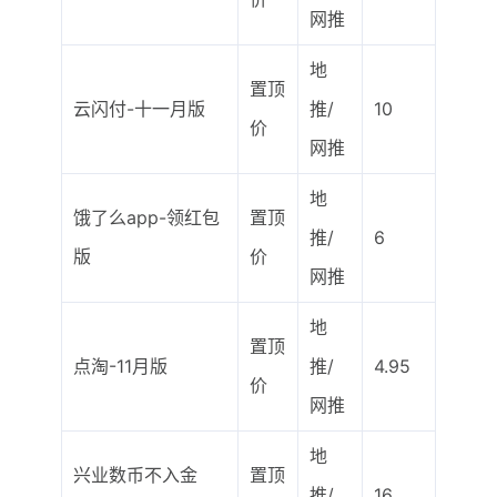
网推
地
置顶
云闪付-十一月版
推/
10
价
网推
地
饿了么app-领红包
置顶
推/
6
版
价
网推
地
置顶
点淘-11月版
推/
4.95
价
网推
地
兴业数币不入金
置顶
推/
16