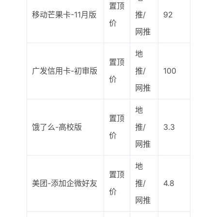
置顶
移动芒果卡-11月版
推/
92
价
网推
地
置顶
广发信用卡-初审版
推/
100
价
网推
地
置顶
饿了么-高校版
推/
3.3
价
网推
地
置顶
美团-添加企微好友
推/
4.8
价
网推