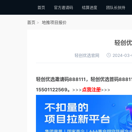
首页
官方邀请码
结算进度
团队长扶持
首页
地推项目报价
轻创优
轻创优选官网
2024-03-
轻创优选邀请码
888111，
轻创优选首码
888
15501122569。
>>>
点我注册
>>>