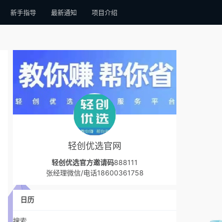
新手指导
最新通知
项目介绍
轻创优选官网
轻创优选官方邀请码
888111
张经理微信/电话18600361758
日历
搜索