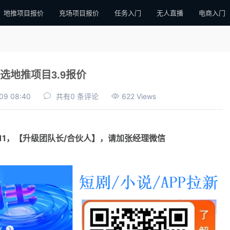
地推项目报价
充场项目报价
任务入门
无人直播
电商入门
选地推项目3.9报价
09 08:40
共有0 条评论
622 Views
111，【升级团队长/合伙人】，请加张经理微信