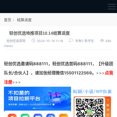
首页
首页
结算进度
官方邀请码
轻创优选地推项目10.14结算进度
结算进度
轻创优选官网
2024-10-16 11:18
共有0 条评论
394
Views
团队长扶持
地推项目报价
轻创优选邀请码
888111，
轻创优选首码
888111，【升级团
充场项目报价
队长/合伙人】，请加张经理微信15501122569。
>>>
点我
任务入门
注册
>>>
无人直播
电商入门
新手指导