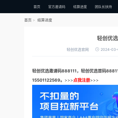
首页
官方邀请码
结算进度
团队长扶持
首页
结算进度
轻创优选
轻创优选官网
2024-03-
轻创优选邀请码
888111，
轻创优选首码
888
15501122569。
>>>
点我注册
>>>