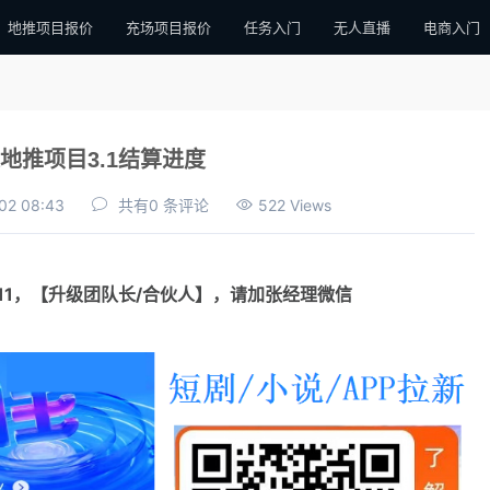
地推项目报价
充场项目报价
任务入门
无人直播
电商入门
地推项目3.1结算进度
02 08:43
共有0 条评论
522 Views
111，【升级团队长/合伙人】，请加张经理微信