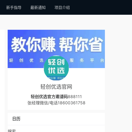
新手指导
最新通知
项目介绍
轻创优选官网
轻创优选官方邀请码
888111
张经理微信/电话18600361758
日历
搜索