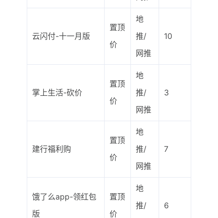
地
置顶
云闪付-十一月版
推/
10
价
网推
地
置顶
掌上生活-砍价
推/
3
价
网推
地
置顶
建行福利购
推/
7
价
网推
地
饿了么app-领红包
置顶
推/
6
版
价