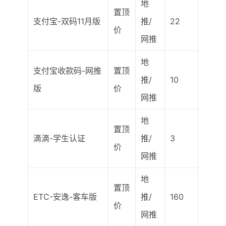
地
置顶
支付宝-双码11月版
推/
22
价
网推
地
支付宝收款码-网推
置顶
推/
10
版
价
网推
地
置顶
滴滴-学生认证
推/
3
价
网推
地
置顶
ETC-安逸-客车版
推/
160
价
网推