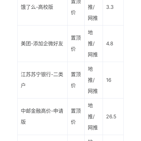
置顶
饿了么-高校版
推/
3.3
价
网推
地
置顶
美团-添加企微好友
推/
4.8
价
网推
地
江苏苏宁银行-二类
置顶
推/
16
户
价
网推
地
中邮金融高价-申请
置顶
推/
26.5
版
价
网推