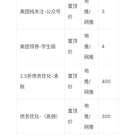
地
置顶
美团纯关注-公众号
推/
3
价
网推
地
置顶
美团领券-学生版
推/
4
价
网推
地
2.5折债务优化-清
置顶
推/
400
账
价
网推
地
置顶
债务优化-（高佣）
推/
300
价
网推