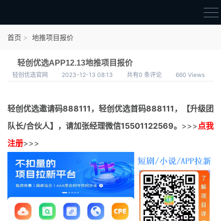
首页
首页
地推项目报价
官方邀请码
轻创优选APP12.13地推项目报价
结算进度
轻创优选官网
2023-12-13 08:13
共有0 条评论
660 Views
团队长扶持
轻创优选邀请码
888111，
轻创优选首码
888111，【升级团
地推项目报价
队长/合伙人】，请加张经理微信15501122569。
>>>
点我
充场项目报价
注册
>>>
任务入门
无人直播
电商入门
新手指导