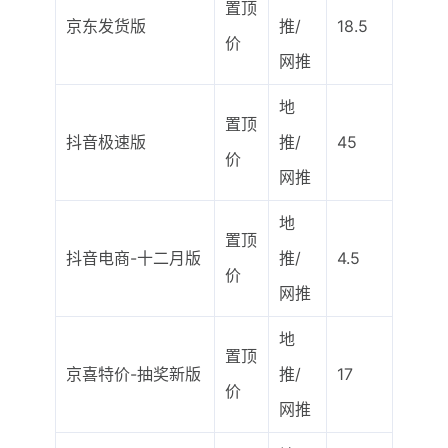
置顶
京东发货版
推/
18.5
价
网推
地
置顶
抖音极速版
推/
45
价
网推
地
置顶
抖音电商-十二月版
推/
4.5
价
网推
地
置顶
京喜特价-抽奖新版
推/
17
价
网推