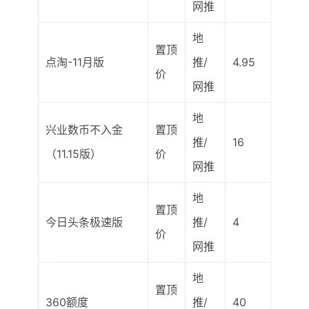
网推
地
置顶
点淘-11月版
推/
4.95
价
网推
地
兴业数币不入金
置顶
推/
16
（11.15版）
价
网推
地
置顶
今日头条极速版
推/
4
价
网推
地
置顶
360额度
推/
40