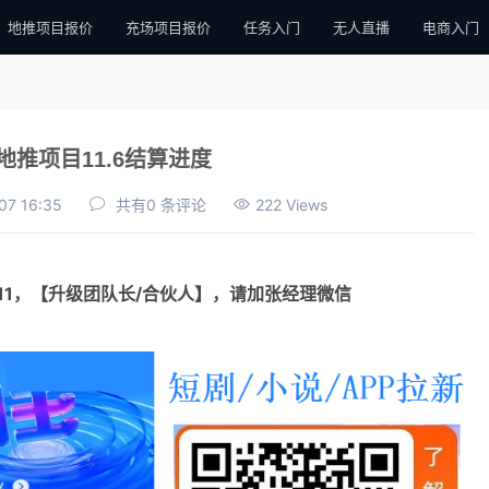
地推项目报价
充场项目报价
任务入门
无人直播
电商入门
地推项目11.6结算进度
07 16:35
共有0 条评论
222 Views
111，【升级团队长/合伙人】，请加张经理微信