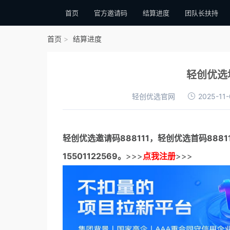
首页
官方邀请码
结算进度
团队长扶持
首页
结算进度
轻创优选
轻创优选官网
2025-11-
轻创优选邀请码
888111，
轻创优选首码
888
15501122569。
>>>
点我注册
>>>