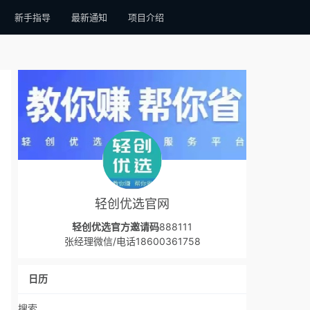
新手指导
最新通知
项目介绍
轻创优选官网
轻创优选官方邀请码
888111
张经理微信/电话18600361758
日历
搜索