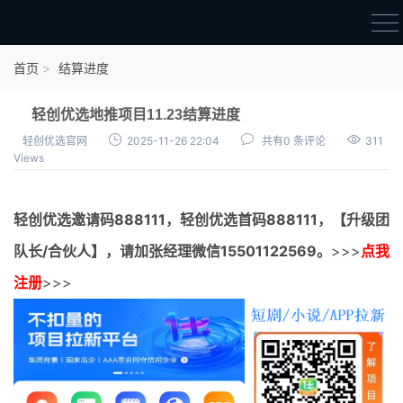
首页
首页
结算进度
官方邀请码
轻创优选地推项目11.23结算进度
结算进度
轻创优选官网
2025-11-26 22:04
共有0 条评论
311
Views
团队长扶持
地推项目报价
轻创优选邀请码
888111，
轻创优选首码
888111，【升级团
充场项目报价
队长/合伙人】，请加张经理微信15501122569。
>>>
点我
任务入门
注册
>>>
无人直播
电商入门
新手指导