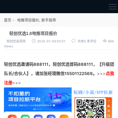
首页
首页
地推项目报价
,
新手指导
官方邀请码
轻创优选1.8地推项目报价
结算进度
轻创优选官网
2024-01-09 00:01
共有0 条评论
694
Views
团队长扶持
地推项目报价
轻创优选邀请码
888111，
轻创优选首码
888111，【升级团
充场项目报价
队长/合伙人】，请加张经理微信15501122569。
>>>
点我
任务入门
注册
>>>
无人直播
电商入门
新手指导