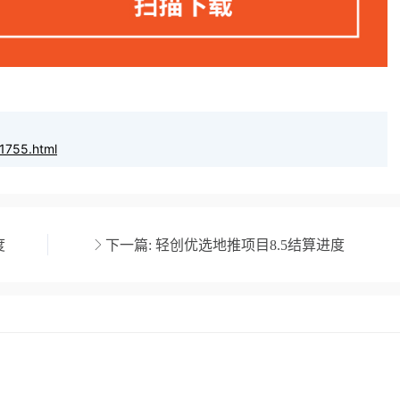
1755.html
度
下一篇:
轻创优选地推项目8.5结算进度