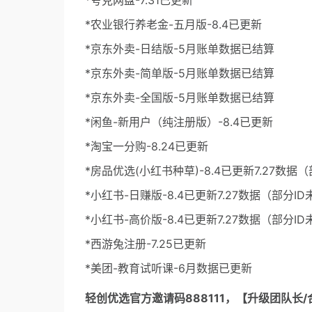
*夸克网盘-7.31已更新
*农业银行养老金-五月版-8.4已更新
*京东外卖-日结版-5月账单数据已结算
*京东外卖-简单版-5月账单数据已结算
*京东外卖-全国版-5月账单数据已结算
*闲鱼-新用户（纯注册版）-8.4已更新
*淘宝一分购-8.24已更新
*房品优选(小红书种草)-8.4已更新7.27
*小红书-日赚版-8.4已更新7.27数据（部
*小红书-高价版-8.4已更新7.27数据（部
*西游兔注册-7.25已更新
*美团-教育试听课-6月数据已更新
轻创优选官方邀请码
888111，【升级团队长/