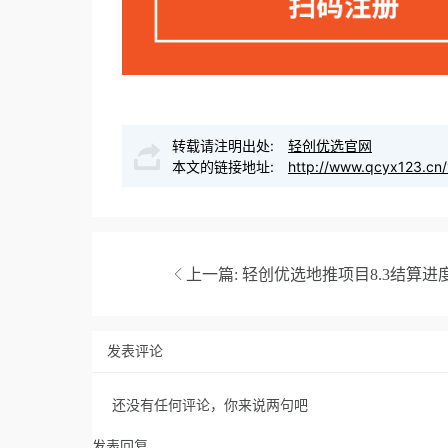
转载请注明出处:
轻创优选官网
本文的链接地址:
http://www.qcyx123.cn/
上一篇:
轻创优选地推项目8.3结算进
发表评论
还没有任何评论，你来说两句吧
发表回复