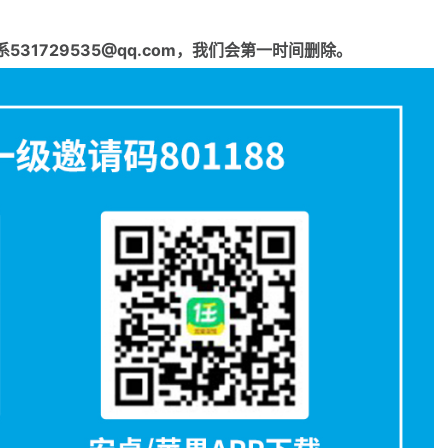
1729535@qq.com，我们会第一时间删除。