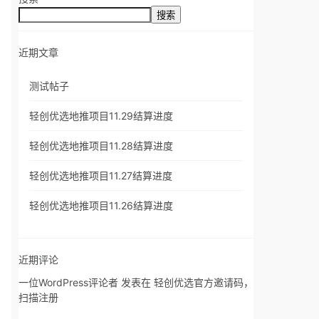
搜索
近期文章
测试帖子
轻创优选地推项目11.29结算进度
轻创优选地推项目11.28结算进度
轻创优选地推项目11.27结算进度
轻创优选地推项目11.26结算进度
近期评论
一位WordPress评论者
发表在
轻创优选官方邀请码，
扫描注册