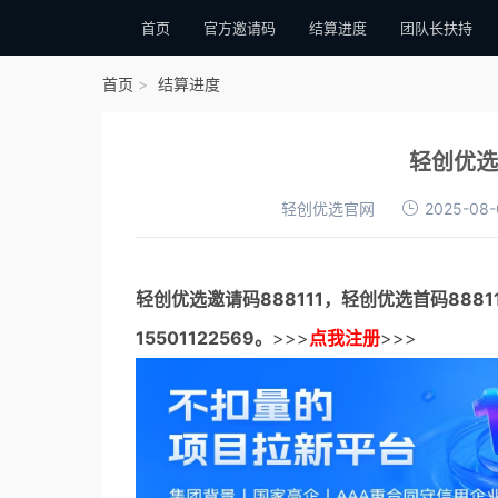
首页
官方邀请码
结算进度
团队长扶持
首页
结算进度
轻创优选
轻创优选官网
2025-08-
轻创优选邀请码
888111，
轻创优选首码
888
15501122569。
>>>
点我注册
>>>