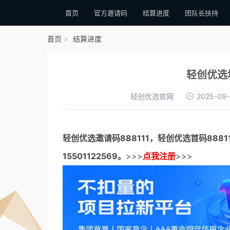
首页
官方邀请码
结算进度
团队长扶持
首页
结算进度
轻创优选
轻创优选官网
2025-09-
轻创优选邀请码
888111，
轻创优选首码
888
15501122569。
>>>
点我注册
>>>