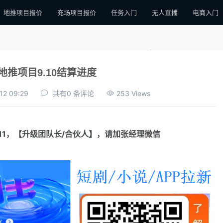
地推项目报价
充场项目报价
任务入门
无人直播
电商入门
地推项目9.10结算进度
12 09:29
共有0 条评论
253 Views
111，【升级团队长/合伙人】，请加张经理微信