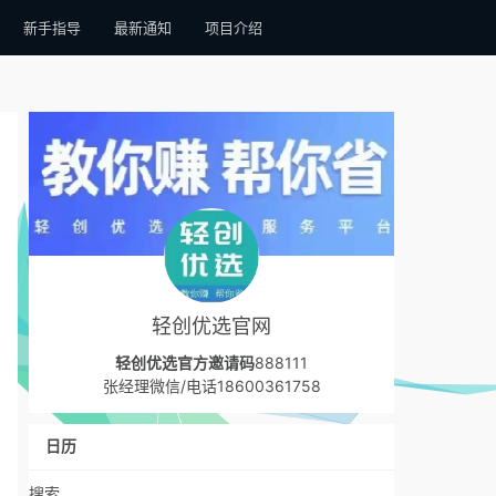
新手指导
最新通知
项目介绍
轻创优选官网
轻创优选官方邀请码
888111
张经理微信/电话18600361758
日历
搜索