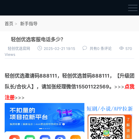
首页
首页
新手指导
官方邀请码
轻创优选客服电话多少？
结算进度
轻创优选官网
2025-02-21 19:15
共有0 条评论
570
Views
团队长扶持
地推项目报价
轻创优选邀请码
888111，
轻创优选首码
888111，【升级团
充场项目报价
队长/合伙人】，请加张经理微信15501122569。
>>>
点我
任务入门
注册
>>>
无人直播
电商入门
新手指导