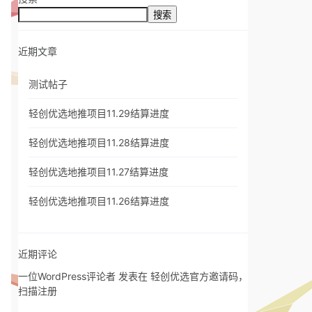
搜索
近期文章
测试帖子
轻创优选地推项目11.29结算进度
轻创优选地推项目11.28结算进度
轻创优选地推项目11.27结算进度
轻创优选地推项目11.26结算进度
近期评论
一位WordPress评论者
发表在
轻创优选官方邀请码，
扫描注册