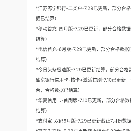
*江苏苏宁银行-二类户-7.29已更新，部分合
据已结算）
*移动首充-四月版-7.29已更新，部分合格数
结算）
*电信首充-6月版-7.29已更新，部分合格数
结算）
*今日头条极速版-7.29已更新结算，部分合
盛京银行信用卡-核卡+激活首刷-7.10已更新，
台，合格数据已结算）
*华夏信用卡-首刷版-7.10已更新，部分合格数
结算）
*支付宝-双码6月版-7.29已更新截止7月份数