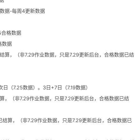
据
合格数据-每周4更新数据
.5合格数据
格数据
已结算，（非7.29作业数据，只是7.29更新后台，合格数据已结
日（7.25数据）。3日+7日（7.19数据）
结算，（非7.29作业数据，只是7.29更新后台，合格数据已结
据已结算，（非7.29作业数据，只是7.29更新后台，合格数据已