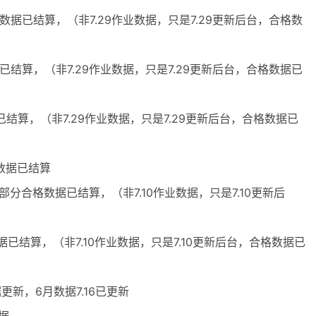
格数据已结算，（非7.29作业数据，只是7.29更新后台，合格数
据已结算，（非7.29作业数据，只是7.29更新后台，合格数据已
据已结算，（非7.29作业数据，只是7.29更新后台，合格数据已
格数据已结算
部分合格数据已结算，（非7.10作业数据，只是7.10更新后
据已结算，（非7.10作业数据，只是7.10更新后台，合格数据已
据更新，6月数据7.16已更新