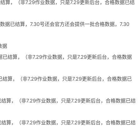
已结算，（非7.29作业数据，只是7.29更新后台，合格数据已结
合格数据已结算，7.30号还会官方还会提供一批合格数据，7.30
。
数据
数据已结算，（非7.29作业数据，只是7.29更新后台，合格数据
据已结算，（非7.29作业数据，只是7.29更新后台，合格数据已
据已结算，（非7.29作业数据，只是7.29更新后台，合格数据已结
据已结算，（非7.29作业数据，只是7.29更新后台，合格数据已结