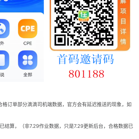
结算合格订单部分滴滴司机端数据，官方会有延迟推送的现象，如
据已结算，（非7.29作业数据，只是7.29更新后台，合格数据已