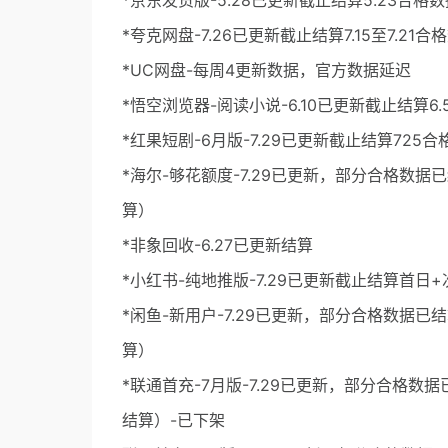
*京东发货版-5.28已更新截止结算5.23合格数
*夸克网盘-7.26已更新截止结算7.15至7.21
*UC网盘-每周4更新数据，官方数据延迟
*悟空浏览器-阅读小说-6.10已更新截止结算6
*红果短剧-6月版-7.29已更新截止结算725合
*海尔-够花额度-7.29已更新，部分合格数据
算）
*非象回收-6.27已更新结算
*小红书-纯地推版-7.29已更新截止结算首日+次
*闲鱼-新用户-7.29已更新，部分合格数据已
算）
*联通首充-7月版-7.29已更新，部分合格数
结算）-已下架