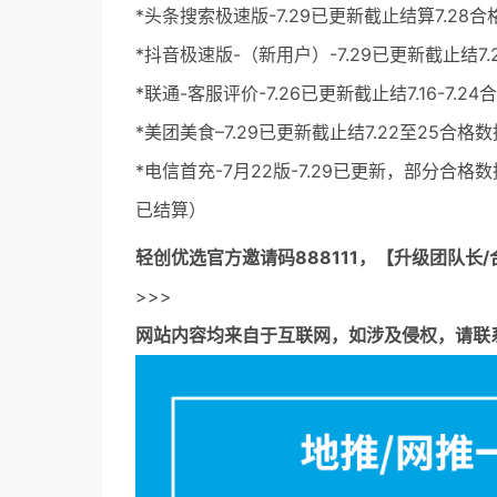
*头条搜索极速版-7.29已更新截止结算7.28合
*抖音极速版-（新用户）-7.29已更新截止结7.
*联通-客服评价-7.26已更新截止结7.16-7
*美团美食–7.29已更新截止结7.22至25合格数
*电信首充-7月22版-7.29已更新，部分合格
已结算）
轻创优选官方邀请码
888111，【升级团队长/
>>>
网站内容均来自于互联网，如涉及侵权，请联系53