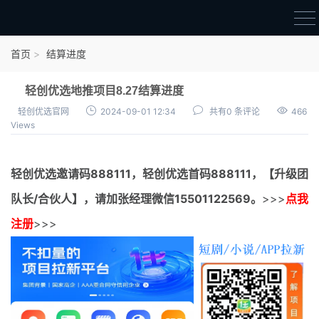
首页
首页
结算进度
官方邀请码
轻创优选地推项目8.27结算进度
结算进度
轻创优选官网
2024-09-01 12:34
共有0 条评论
466
Views
团队长扶持
地推项目报价
轻创优选邀请码
888111，
轻创优选首码
888111，【升级团
充场项目报价
队长/合伙人】，请加张经理微信15501122569。
>>>
点我
任务入门
注册
>>>
无人直播
电商入门
新手指导