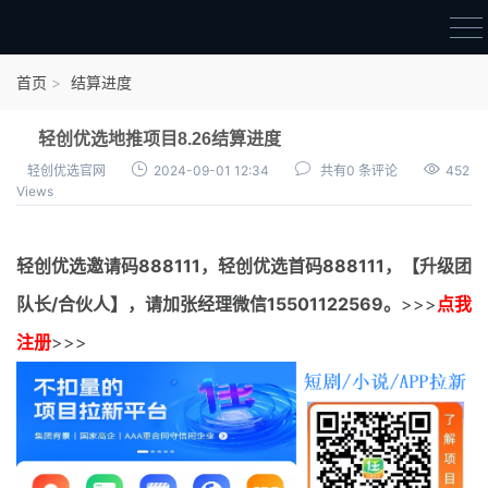
首页
首页
结算进度
官方邀请码
轻创优选地推项目8.26结算进度
结算进度
轻创优选官网
2024-09-01 12:34
共有0 条评论
452
Views
团队长扶持
地推项目报价
轻创优选邀请码
888111，
轻创优选首码
888111，【升级团
充场项目报价
队长/合伙人】，请加张经理微信15501122569。
>>>
点我
任务入门
注册
>>>
无人直播
电商入门
新手指导