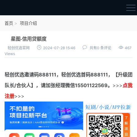
首页
首页
项目介绍
官方邀请码
星图-信用贷额度
结算进度
轻创优选官网
2024-07-28 15:46
共有0 条评论
467
Views
团队长扶持
地推项目报价
轻创优选邀请码
888111，
轻创优选首码
888111，【升级团
充场项目报价
队长/合伙人】，请加张经理微信15501122569。
>>>
点我
任务入门
注册
>>>
无人直播
电商入门
新手指导