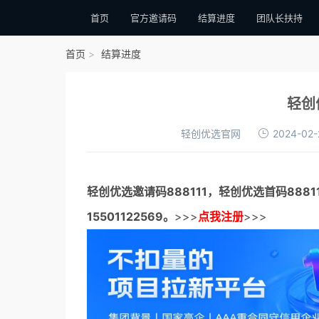
首页
官方邀请码
结算进度
团队长扶持
首页
结算进度
轻创
轻创优选官网
2024-02-
轻创优选邀请码
888111，
轻创优选首码
888
15501122569。
>>>
点我注册
>>>