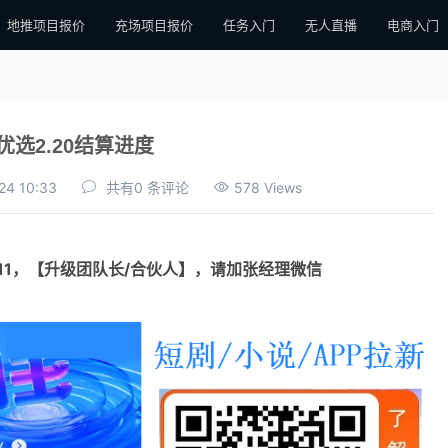
地推项目报价
充场项目报价
任务入门
无人直播
电商入门
优选2.20结算进度
24 10:33
共有0 条评论
578 Views
111，【升级团队长/合伙人】，请加张经理微信