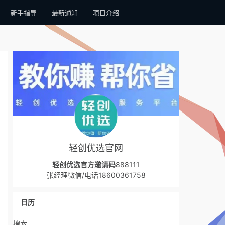
新手指导
最新通知
项目介绍
轻创优选官网
轻创优选官方邀请码
888111
张经理微信/电话18600361758
日历
搜索